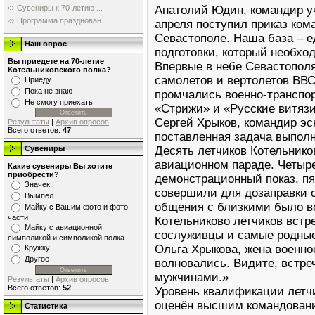
Анатолий Юдин, командир уч
Сувениры к 70-летию ...
Программа празднован...
апреля поступил приказ ком
Севастополе. Наша база – е
Наш опрос
подготовки, который необхо
Вы приедете на 70-летие
Впервые в небе Севастопол
Котельниковского полка?
самолетов и вертолетов ВВС
Приеду
Пока не знаю
промчались военно-транспо
Не смогу приехать
«Стрижи» и «Русские витяз
Сергей Хрыков, командир эс
Результаты
|
Архив опросов
Всего ответов:
47
поставленная задача выполн
Десять летчиков Котельнико
Сувениры
авиационном параде. Четыр
Какие сувениры Вы хотите
приобрести?
демонстрационный показ, пя
Значек
совершили для дозаправки с
Вымпел
общения с близкими было вс
Майку с Вашим фото и фото
части
Котельниково летчиков встр
Майку с авиационной
сослуживцы и самые родные
символикой и символикой полка
Ольга Хрыкова, жена военно
Кружку
Другое
волновались. Видите, встр
мужчинами.»
Результаты
|
Архив опросов
Всего ответов:
52
Уровень квалификации летч
оценён высшим командовани
Статистика