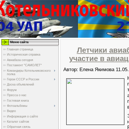
>
<>
Главная
|
Регистрация
|
Вход
Меню сайта
Летчики авиа
Главная страница
Историческая справка
участие в авиа
Авиабаза сегодня
Постамент "САМОЛЕТ"
Автор: Елена Якимова
11.05
Командиры Котельниковского
полка
Герои СССР и России
Доска объявлений
Форум
Пресса о нас
Гостевая книга
Фотоальбомы
Видео
Информация о сайте
Каталог сайтов
Обратная связь