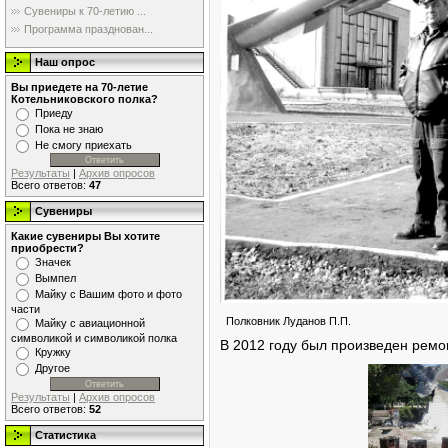
Сувениры к 70-летию ...
Программа празднован...
Наш опрос
Вы приедете на 70-летие
Котельниковского полка?
Приеду
Пока не знаю
Не смогу приехать
Результаты
|
Архив опросов
Всего ответов:
47
Сувениры
Какие сувениры Вы хотите
приобрести?
Значек
Вымпел
Майку с Вашим фото и фото
части
Полковник Луданов П.П.
Майку с авиационной
символикой и символикой полка
В 2012 году был произведен ремо
Кружку
Другое
Результаты
|
Архив опросов
Всего ответов:
52
Статистика