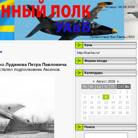
Четверг, 06.08.2026
Приветствую Вас
Гость
|
RSS
Кача
"
http://kacha.ru/
Форма входа
ика
Луданова Петра Павловича
ствлял подполковник Аксенов.
Календарь
«
Август 2026
»
Пн
Вт
Ср
Чт
Пт
Сб
Вс
1
2
3
4
5
6
7
8
9
10
11
12
13
14
15
16
17
18
19
20
21
22
23
24
25
26
27
28
29
30
31
Поиск