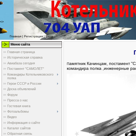
>
<>
Главная
|
Регистрация
|
Вход
Меню сайта
Главная страница
Историческая справка
амятник Качинцам, постамент "
Авиабаза сегодня
П
командира полка ,инженерные рас
Постамент "САМОЛЕТ"
Командиры Котельниковского
полка
Герои СССР и России
Доска объявлений
Форум
Пресса о нас
Гостевая книга
Фотоальбомы
Видео
Информация о сайте
Каталог сайтов
Обратная связь