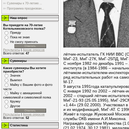
Сувениры к 70-летию ...
Программа празднован...
Наш опрос
Вы приедете на 70-летие
Котельниковского полка?
Приеду
Пока не знаю
Не смогу приехать
Результаты
|
Архив опросов
Всего ответов:
47
лётчик-испытатель ГК НИИ ВВС (С
МиГ-23, МиГ-27К, МиГ-25ПД, МиГ
Сувениры
С ноября 1982 по декабрь 1991 –
института (в 1984-1986 – началь
Какие сувениры Вы хотите
приобрести?
лётчиком-испытателем-инспектор
Значек
ряд испытательных работ на само
Вымпел
М-17.
Майку с Вашим фото и фото
9 августа 1991года катапультиров
части
С января 1992 по 2002 – лётчик-
Майку с авиационной
2002 – старший лётчик-испытател
символикой и символикой полка
МиГ-21-93 (25.05.1995), МиГ-29СМ
Кружку
«1.44» (29.02.2000). Участвовал 
Другое
и их модификаций, МиГ-АТ. С 1996
Живёт в городе Жуковский Москов
Результаты
|
Архив опросов
Всего ответов:
52
службы ОКБ имени А.И.Микояна.
Награждён орденом Мужества (1.0
Статистика
(21.02.1974, 30.12.1981), медаля