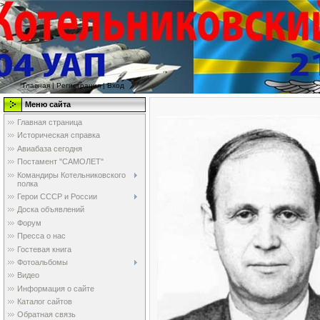
>
<>
Главная
|
Регистрация
|
Вход
Меню сайта
Главная страница
Историческая справка
Авиабаза сегодня
Постамент "САМОЛЕТ"
Командиры Котельниковского
полка
Герои СССР и России
Доска объявлений
Форум
Пресса о нас
Гостевая книга
Фотоальбомы
Видео
Информация о сайте
Каталог сайтов
Обратная связь