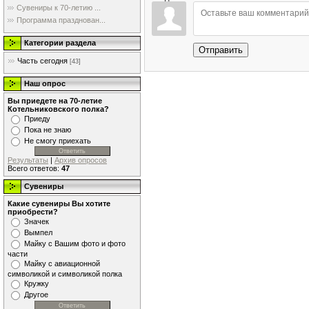
Сувениры к 70-летию ...
Программа празднован...
Категории раздела
Отправить
Часть сегодня
[43]
Наш опрос
Вы приедете на 70-летие
Котельниковского полка?
Приеду
Пока не знаю
Не смогу приехать
Результаты
|
Архив опросов
Всего ответов:
47
Сувениры
Какие сувениры Вы хотите
приобрести?
Значек
Вымпел
Майку с Вашим фото и фото
части
Майку с авиационной
символикой и символикой полка
Кружку
Другое