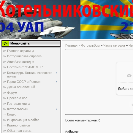
>
<>
Главная
|
Регистрация
|
Вход
Меню сайта
Главная
»
Фотоальбом
»
Часть сегодня
»
Ча
Главная страница
Историческая справка
Авиабаза сегодня
Постамент "САМОЛЕТ"
Командиры Котельниковского
полка
Герои СССР и России
Доска объявлений
Добавле
6
Форум
Пресса о нас
Гостевая книга
Фотоальбомы
Видео
Информация о сайте
Всего комментариев
:
0
Каталог сайтов
Обратная связь
Войдите: