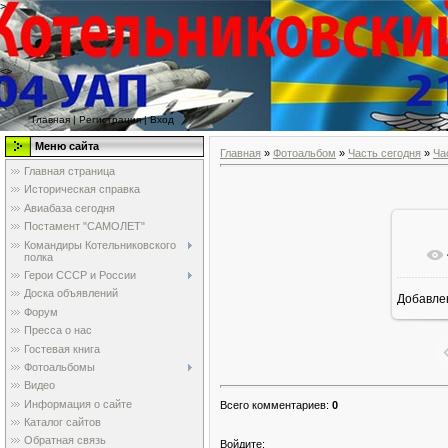
>
<>
Главная
|
Регистрация
|
Вход
Меню сайта
Главная
»
Фотоальбом
»
Часть сегодня
»
Ча
Главная страница
Историческая справка
Авиабаза сегодня
Постамент "САМОЛЕТ"
Командиры Котельниковского
полка
Герои СССР и России
Доска объявлений
Добавле
6
Форум
Пресса о нас
Гостевая книга
Фотоальбомы
Видео
Информация о сайте
Всего комментариев
:
0
Каталог сайтов
Обратная связь
Войдите: