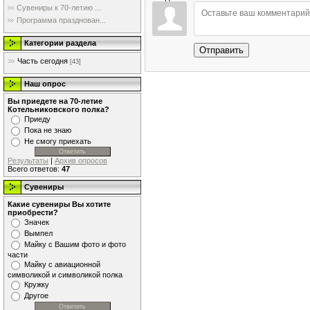
Сувениры к 70-летию ...
Программа празднован...
Категории раздела
Отправить
Часть сегодня
[43]
Наш опрос
Вы приедете на 70-летие
Котельниковского полка?
Приеду
Пока не знаю
Не смогу приехать
Результаты
|
Архив опросов
Всего ответов:
47
Сувениры
Какие сувениры Вы хотите
приобрести?
Значек
Вымпел
Майку с Вашим фото и фото
части
Майку с авиационной
символикой и символикой полка
Кружку
Другое