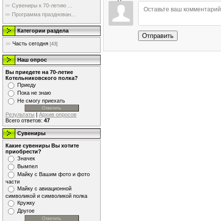
Сувениры к 70-летию ...
Программа празднован...
Категории раздела
Отправить
Часть сегодня
[43]
Наш опрос
Вы приедете на 70-летие
Котельниковского полка?
Приеду
Пока не знаю
Не смогу приехать
Результаты
|
Архив опросов
Всего ответов:
47
Сувениры
Какие сувениры Вы хотите
приобрести?
Значек
Вымпел
Майку с Вашим фото и фото
части
Майку с авиационной
символикой и символикой полка
Кружку
Другое