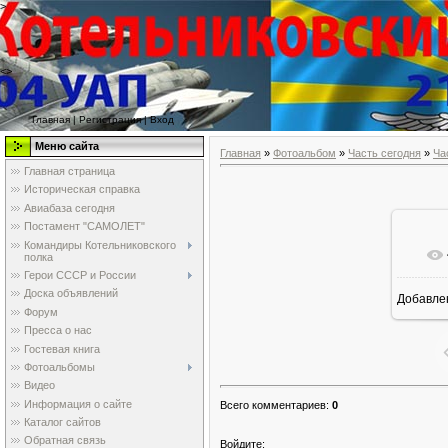
>
<>
Главная
|
Регистрация
|
Вход
Меню сайта
Главная
»
Фотоальбом
»
Часть сегодня
»
Ча
Главная страница
Историческая справка
Авиабаза сегодня
Постамент "САМОЛЕТ"
Командиры Котельниковского
полка
Герои СССР и России
Доска объявлений
Добавле
Форум
Пресса о нас
Гостевая книга
Фотоальбомы
Видео
Информация о сайте
Всего комментариев
:
0
Каталог сайтов
Обратная связь
Войдите: