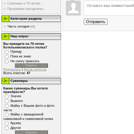
Сувениры к 70-летию ...
Программа празднован...
Категории раздела
Отправить
Часть сегодня
[43]
Наш опрос
Вы приедете на 70-летие
Котельниковского полка?
Приеду
Пока не знаю
Не смогу приехать
Результаты
|
Архив опросов
Всего ответов:
47
Сувениры
Какие сувениры Вы хотите
приобрести?
Значек
Вымпел
Майку с Вашим фото и фото
части
Майку с авиационной
символикой и символикой полка
Кружку
Другое