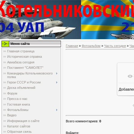
>
<>
Главная
|
Регистрация
|
Вход
Меню сайта
Главная
»
Фотоальбом
»
Часть сегодня
»
Ча
Главная страница
Историческая справка
Авиабаза сегодня
Постамент "САМОЛЕТ"
Командиры Котельниковского
полка
Герои СССР и России
Доска объявлений
Добавле
Форум
Пресса о нас
Гостевая книга
Фотоальбомы
Видео
Информация о сайте
Всего комментариев
:
0
Каталог сайтов
Обратная связь
Войдите: