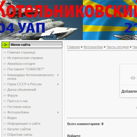
>
<>
Главная
|
Регистрация
|
Вход
Меню сайта
Главная
»
Фотоальбом
»
Часть сегодня
»
Ча
Главная страница
Историческая справка
Авиабаза сегодня
Постамент "САМОЛЕТ"
Командиры Котельниковского
полка
Герои СССР и России
Доска объявлений
Добавле
Форум
Пресса о нас
Гостевая книга
Фотоальбомы
Видео
Информация о сайте
Всего комментариев
:
0
Каталог сайтов
Обратная связь
Войдите: