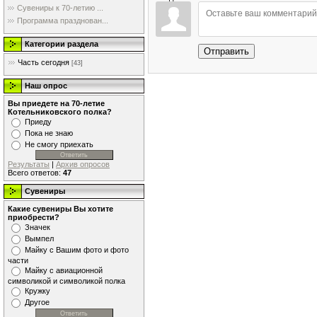
Сувениры к 70-летию ...
Программа празднован...
Категории раздела
Отправить
Часть сегодня
[43]
Наш опрос
Вы приедете на 70-летие
Котельниковского полка?
Приеду
Пока не знаю
Не смогу приехать
Результаты
|
Архив опросов
Всего ответов:
47
Сувениры
Какие сувениры Вы хотите
приобрести?
Значек
Вымпел
Майку с Вашим фото и фото
части
Майку с авиационной
символикой и символикой полка
Кружку
Другое