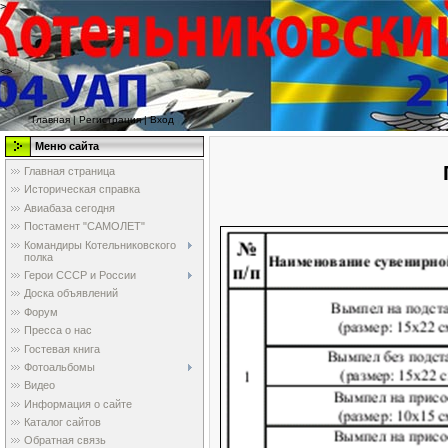
>
<>
Главная
|
Регистрация
|
Вход
Меню сайта
Главная страница
Историческая справка
Авиабаза сегодня
Постамент "САМОЛЕТ"
Командиры Котельниковского
полка
Герои СССР и России
Доска объявлений
Форум
Пресса о нас
Гостевая книга
Фотоальбомы
Видео
Информация о сайте
Каталог сайтов
Обратная связь