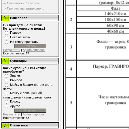
Сувениры к 70-летию ...
Программа празднован...
Наш опрос
Вы приедете на 70-летие
Котельниковского полка?
Приеду
Пока не знаю
Не смогу приехать
Результаты
|
Архив опросов
Всего ответов:
47
Сувениры
Какие сувениры Вы хотите
приобрести?
Значек
Вымпел
Майку с Вашим фото и фото
части
Майку с авиационной
символикой и символикой полка
Кружку
Другое
Результаты
|
Архив опросов
Всего ответов:
52
Статистика