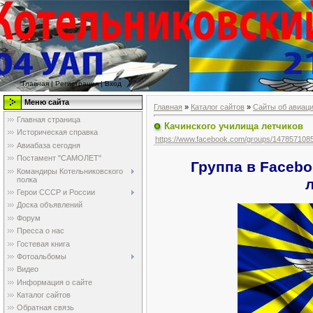
>
<>
Главная
|
Регистрация
|
Вход
Меню сайта
Главная
»
Каталог сайтов
»
Сайты об авиац
Главная страница
Качинского училища летчиков
Историческая справка
https://www.facebook.com/groups/147857108
Авиабаза сегодня
Постамент "САМОЛЕТ"
Группа в Faceb
Командиры Котельниковского
полка
Герои СССР и России
Доска объявлений
Форум
Пресса о нас
Гостевая книга
Фотоальбомы
Видео
Информация о сайте
Каталог сайтов
Обратная связь