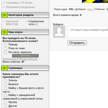
Сувениры к 70-летию ...
Программа празднован...
Переходов
:
335
|
Добавил
:
staro
|
Рейтинг
:
1
Всего комментариев
:
0
Категории раздела
Качинское
Социальные
ВВАУЛ
сети
Войдите:
[0]
[2]
Наш опрос
Вы приедете на 70-летие
Котельниковского полка?
Отправить
Приеду
Пока не знаю
Не смогу приехать
Результаты
|
Архив опросов
Всего ответов:
47
Сувениры
Какие сувениры Вы хотите
приобрести?
Значек
Вымпел
Майку с Вашим фото и фото
части
Майку с авиационной
символикой и символикой полка
Кружку
Другое